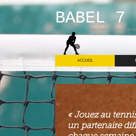
BABEL 7​
Association sportive de
ACCUEIL
« Jouez au tenni
un partenaire dif