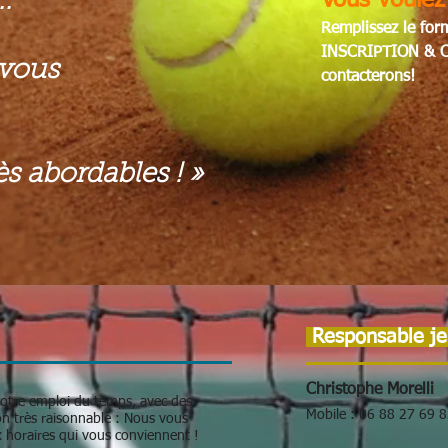
.
Vous voulez 
Remplissez le form
INSCRIPTION & 
 vous
contacterons!
rès abordables ! »
Responsable jeu
Christophe Morelli
votre emploi du temps, avec des
Mobile : 06 88 27 69 
ion très raisonnable : Nous vous
x horaires qui vous conviennent !