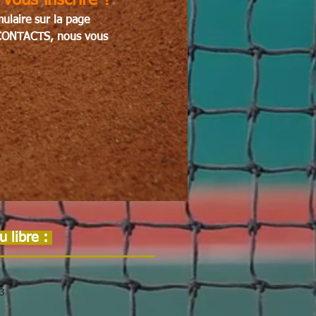
vous inscrire ?
ulaire sur la page
CONTACTS, nous vous
 libre :
83